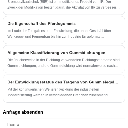
Brombutylkautschuk (BIIR) ist ein modifiziertes Produkt von IIR. Der
Zweck der Modifikation besteht darin, die Aktivität von IIR zu verbessern,
seine Kompatibilität mit ungesättigtem Kautschuk zu verbessern, die
Selbsthaftung, gegenseitige Haftung und Co-Vernetzungsfähigkeit zu
Die Eigenschaft des Pferdegummis
verbessern, während die ursprünglichen Eigenschaften von IIR
beibehalten werden.
Im Laufe der Zeit gab es eine Entwicklung, die unser Geschäft über
Werkzeug- und Formenbau bis hin zur Industrie für geformte
Gummiprodukte führte. Wir gründeten eine Abteilung für geformte
Gummiprodukte (chinesischer Pferdekautschuk).
Allgemeine Klassifizierung von Gummidichtungen
Die üblicherweise in der Dichtung verwendeten Dichtungselemente sind
Gummidichtungen, und die Gummidichtung wird normalerweise nach
ihren Hauptmaterialien, Eigenschaften und Bewegungsformen eingeteilt.
Der Entwicklungsstatus des Tragens von Gummisiegelherstellern
Mit der kontinuierlichen Weiterentwicklung der industriellen
Modernisierung werden in verschiedenen Branchen zunehmend
Gummistichtungen verwendet. Als wichtiger Bestandteil des
Lagerzubehörs spielen Gummisiegel eine wichtige Rolle bei der
Anfrage absenden
Gewährleistung eines stabilen Betriebs der Geräte und zur Erhöhung der
Lebensdauer der Ausrüstung. Daher hat die Entwicklung von Herstellern
von Gummisiegel -Herstellern immer mehr Aufmerksamkeit in der