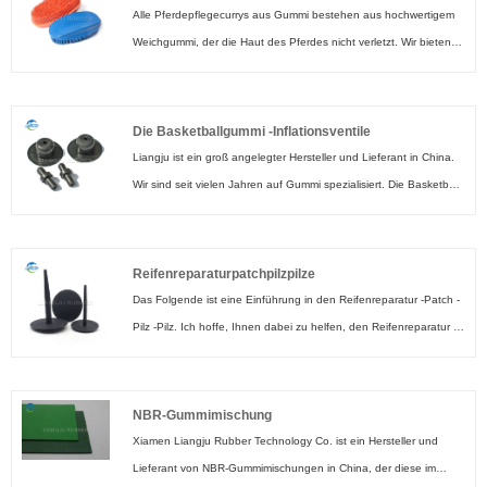
eignen sich hervorragend zur Linderung chronischer Schmerzen
Alle Pferdepflegecurrys aus Gummi bestehen aus hochwertigem
und Hufempfindlichkeit oder zur Rehabilitation von Verletzungen.
Weichgummi, der die Haut des Pferdes nicht verletzt. Wir bieten
Wir stellen diese Gamaschen für die medizinische Versorgung seit
individuell geformtes Pferdepflege-Curry aus Gummi in
mehr als zwei Jahrzehnten her. Mit dieser reichen Erfahrung
verschiedenen Formen, Härten und Größen an, ganz nach Ihren
können wir Ihnen eine hervorragende Qualität zu einem
Wünschen.
Die Basketballgummi -Inflationsventile
wettbewerbsfähigen Preis garantieren.
Liangju ist ein groß angelegter Hersteller und Lieferant in China.
Wir sind seit vielen Jahren auf Gummi spezialisiert. Die Basketball
-Gummi -Inflationsventile haben einen guten Preisvortil und
decken die meisten europäischen und amerikanischen Märkte ab.
Wir freuen uns darauf, Ihr langfristiger Partner in China zu werden.
Reifenreparaturpatchpilzpilze
Das Folgende ist eine Einführung in den Reifenreparatur -Patch -
Pilz -Pilz. Ich hoffe, Ihnen dabei zu helfen, den Reifenreparatur -
Patch -Pilz besser zu verstehen. Begrüßen Sie neue und alte
Kunden, weiterhin mit uns zusammenzuarbeiten, um gemeinsam
eine bessere Zukunft zu schaffen!
NBR-Gummimischung
Xiamen Liangju Rubber Technology Co. ist ein Hersteller und
Lieferant von NBR-Gummimischungen in China, der diese im