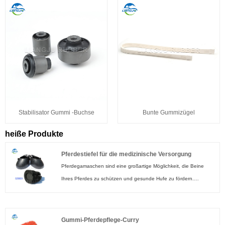
Stabilisator Gummi -Buchse
Bunte Gummizügel
heiße Produkte
Pferdestiefel für die medizinische Versorgung
Pferdegamaschen sind eine großartige Möglichkeit, die Beine
Ihres Pferdes zu schützen und gesunde Hufe zu fördern.
Hufschuhe tragen zur Förderung gesunder Hufe bei, indem sie
die Hufausdehnung und -kontraktion sowie eine erhöhte
Blutzirkulation ermöglichen. Einfache Stiefel und Hufschuhe
Gummi-Pferdepflege-Curry