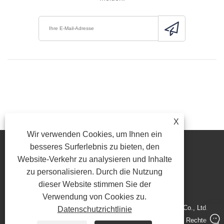
X
Wir verwenden Cookies, um Ihnen ein
besseres Surferlebnis zu bieten, den
Website-Verkehr zu analysieren und Inhalte
zu personalisieren. Durch die Nutzung
Link
Sitemap
RSS
Xml
Datenschutzrichtlinie
dieser Website stimmen Sie der
Verwendung von Cookies zu.
Copyright © 2020-2022 Xiamen Liangju Rubber Technology Co., Ltd. –
Datenschutzrichtlinie
Stabilisatorbuchse, Staubschutz, Pferdegummiteile – Alle Rechte