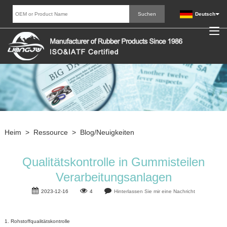
Deutsch
Heim
>
Ressource
>
Blog/Neuigkeiten
Qualitätskontrolle in Gummisteilen
Verarbeitungsanlagen
2023-12-16
4
Hinterlassen Sie mir eine Nachricht
1. Rohstoffqualitätskontrolle