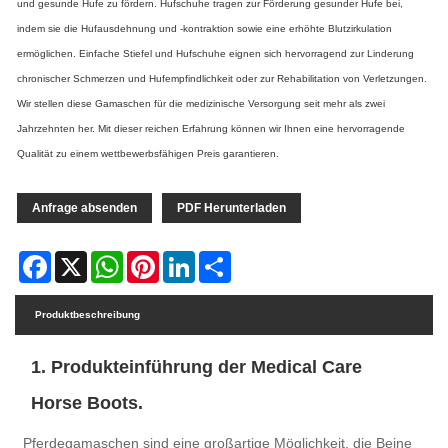
und gesunde Hufe zu fördern. Hufschuhe tragen zur Förderung gesunder Hufe bei,
indem sie die Hufausdehnung und -kontraktion sowie eine erhöhte Blutzirkulation
ermöglichen. Einfache Stiefel und Hufschuhe eignen sich hervorragend zur Linderung
chronischer Schmerzen und Hufempfindlichkeit oder zur Rehabilitation von Verletzungen.
Wir stellen diese Gamaschen für die medizinische Versorgung seit mehr als zwei
Jahrzehnten her. Mit dieser reichen Erfahrung können wir Ihnen eine hervorragende
Qualität zu einem wettbewerbsfähigen Preis garantieren.
Anfrage absenden
PDF Herunterladen
Facebook
X
WhatsApp
Pinterest
LinkedIn
Share
Produktbeschreibung
1. Produkteinführung der Medical Care
Horse Boots.
Pferdegamaschen sind eine großartige Möglichkeit, die Beine