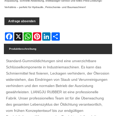
Anpassung. Schnelle Abwicklung, erstklassiger Service und tolles Preis-Leistungs-
Verhältnis – perfekt für Hydraulik-, Petrochemie- und Baumaschinen!
Anfrage absenden
Facebook
X
WhatsApp
Pinterest
LinkedIn
Share
Produktbeschreibung
Standard-Gummiöldichtungen sind eine unverzichtbare
Schlüsselkomponente in Industriemaschinen. Es kann das
Schmiermittel fest fixieren, Leckagen verhindern, der Ölerosion
widerstehen, das Eindringen von Staub und Verunreinigungen
verhindern und den normalen Betrieb der Ausrüstung
gewährleisten. LIANGJU RUBBER ist eine professionelle
Fabrik. Unser professionelles Team ist für die Überwachung
des gesamten Lebenszyklus der Öldichtung verantwortlich,
vom frühen Konzeptentwurf bis zur endgültigen