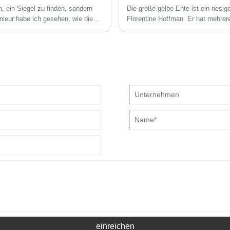
, ein Siegel zu finden, sondern
Die große gelbe Ente ist ein riesi
enieur habe ich gesehen, wie die
Florentine Hoffman. Er hat mehrer
und Frustration führen kann.
größte der Welt ist.
n entscheidender Bedeutung. Bei
lösen und sicherzustellen, dass
einreichen