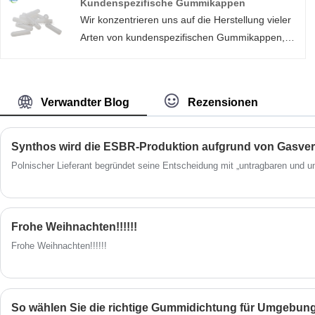
Kundenspezifische Gummikappen
Gummimaterial und die Dichtungsart können je
Wir konzentrieren uns auf die Herstellung vieler
nach Anwendung variieren.
Arten von kundenspezifischen Gummikappen,
um alle Ihre Produktschutz-, Abschirmungs- oder
Veredelungsanforderungen zu erfüllen.
Akzeptieren Sie eine Vielzahl individueller
Verwandter Blog
Rezensionen
Flaschenverschlüsse aus Silikon und EPDM-
Gummi.
Polnischer Lieferant begründet seine Entscheidung mit „untragbaren und u
Frohe Weihnachten!!!!!!
Frohe Weihnachten!!!!!!