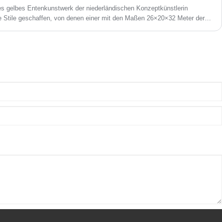
kontaktieren, wir werden Ihnen rechtzeitig
ges gelbes Entenkunstwerk der niederländischen Konzeptkünstlerin
antworten!
e Stile geschaffen, von denen einer mit den Maßen 26×20×32 Meter der