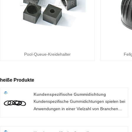
Pool-Queue-Kreidehalter
Fell
heiße Produkte
Kundenspezifische Gummidichtung
Kundenspezifische Gummidichtungen spielen bei
Anwendungen in einer Vielzahl von Branchen
eine wichtige Rolle. Obwohl die meisten
Gummischeiben ähnlich funktionieren, sind sie
nicht universell einsetzbar. Das spezifische