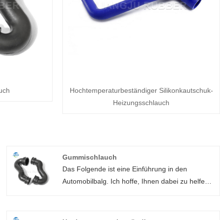
uch
Hochtemperaturbeständiger Silikonkautschuk-
Heizungsschlauch
Gummischlauch
Das Folgende ist eine Einführung in den
Automobilbalg. Ich hoffe, Ihnen dabei zu helfen,
den Automobilbalg besser zu verstehen.
Begrüßen Sie neue und alte Kunden, um
weiterhin mit uns zusammenzuarbeiten, um