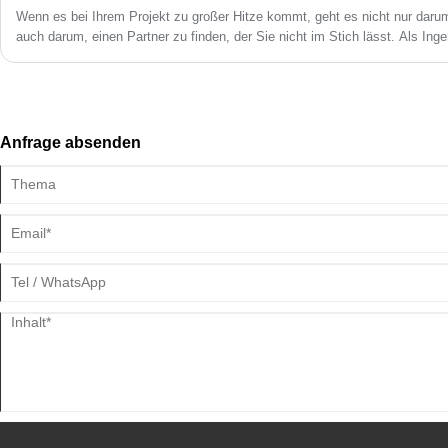
Wenn es bei Ihrem Projekt zu großer Hitze kommt, geht es nicht nur darum
auch darum, einen Partner zu finden, der Sie nicht im Stich lässt. Als Ing
falsche Gummidichtung zu kostspieligen Ausfallzeiten, Sicherheitsrisiken 
Deshalb ist die Auswahl der richtigen Hochtemperatur-Dichtungslösung vo
Liangju haben wir Jahre damit verbracht, genau diese Herausforderung zu 
unsere Dichtungen zuverlässig funktionieren, wenn es heiß hergeht.
Anfrage absenden