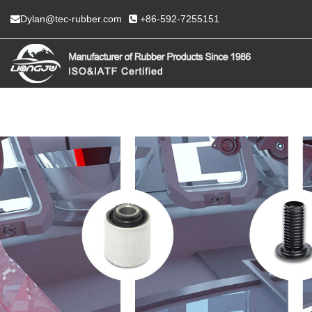
Dylan@tec-rubber.com
+86-592-7255151
HEIM
ÜBER UNS
P