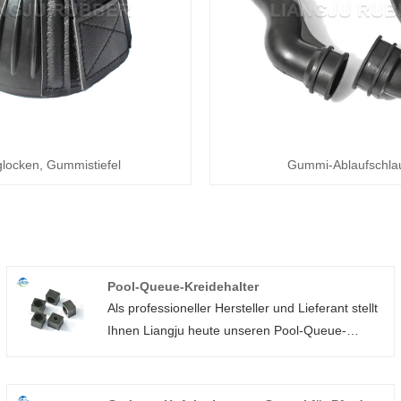
glocken, Gummistiefel
Gummi-Ablaufschla
Pool-Queue-Kreidehalter
Als professioneller Hersteller und Lieferant stellt
Ihnen Liangju heute unseren Pool-Queue-
Kreidehalter vor, der ein unverzichtbares
Zubehör für jeden Billard-Enthusiasten ist. Mit
dieser kompakten und langlebigen Choco-