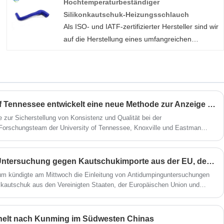
Hochtemperaturbeständiger
gemeinsam eine bessere Zukunft zu schaffen.
Silikonkautschuk-Heizungsschlauch
Wir können Ihnen helfen, festzustellen, welche
Als ISO- und IATF-zertifizierter Hersteller sind wir
spezifischen Anforderungen Sie für Ihre
auf die Herstellung eines umfangreichen
Entladungsgummischläuche benötigen. Sobald
Sortiments an Stabilisator-Gummibuchsen
wir Ihr Design abgeschlossen haben, können wir
spezialisiert, die für präzise Abmessungen und
es durch unsere Schlauchtests durchführen, um
hohe Leistung bekannt sind. Diese Buchsen
sicherzustellen, dass Ihr Schlauch den
werden aus Rohstoffen höchster Qualität
Verschleiß Ihrer Anwendung ertragen kann.
hergestellt. Unser Sortiment reduziert den Lärm
Das Team der University of Tennessee entwickelt eine neue Methode zur Anzeige und Vorhersage von Gummifehlern
während des Betriebs und wird für seine
 zur Sicherstellung von Konsistenz und Qualität bei der
Verschleißfestigkeit, Hitzebeständigkeit und
Forschungsteam der University of Tennessee, Knoxville und Eastman
ich reale Auswirkungen auf die Materialnachhaltigkeit und Haltbarkeit von
seinen störungsfreien und geräuschlosen Betrieb
.
geschätzt. Sie können sicher sein, dass Sie bei
China leitet Antidumping-Untersuchung gegen Kautschukimporte aus der EU, den USA und Singapur ein
uns maßgeschneiderte,
um kündigte am Mittwoch die Einleitung von Antidumpinguntersuchungen
hochtemperaturbeständige Silikonkautschuk-
ylkautschuk aus den Vereinigten Staaten, der Europäischen Union und
Heizungsschläuche kaufen. Wir freuen uns auf
die Zusammenarbeit mit Ihnen. Wenn Sie mehr
wissen möchten, können Sie uns jetzt
helt nach Kunming im Südwesten Chinas