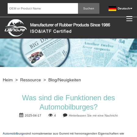
Deutsch
Heim
>
Ressource
>
Blog/Neuigkeiten
Was sind die Funktionen des
Automobilburges?
2025-04-17
4
Hinterlassen Sie mir eine Nachricht
Automobilburge
sind normalerweise aus Gummi mit hervorragenden Eigenschaften wie