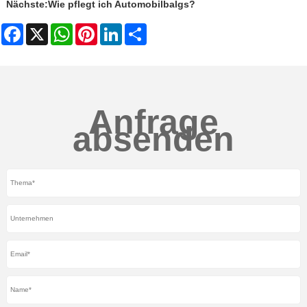
Nächste:
Wie pflegt ich Automobilbalgs?
Facebook
X
WhatsApp
Pinterest
LinkedIn
Share
Anfrage
absenden