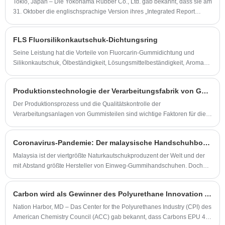
Tokio, Japan – Die Yokohama Rubber Co., Ltd. gab bekannt, dass sie am
31. Oktober die englischsprachige Version ihres „Integrated Report
2022“ auf der englischen CSR-Website des Unternehmens veröffentlicht
hat. Der Bericht enthält eine umfassende Darstellung der
FLS Fluorsilikonkautschuk-Dichtungsring
Managementstrategien und Geschäftsaktivitäten von Yokohama Rubber.
Das japanische Original wurde am 31. August auf der japanischen CSR-
Seine Leistung hat die Vorteile von Fluorcarin-Gummidichtung und
Website des Unternehmens veröffentlicht.
Silikonkautschuk, Ölbeständigkeit, Lösungsmittelbeständigkeit, Aromaöl
und Hochtemperaturbeständigkeit.
Produktionstechnologie der Verarbeitungsfabrik von Gummi -Teilen
Der Produktionsprozess und die Qualitätskontrolle der
Verarbeitungsanlagen von Gummisteilen sind wichtige Faktoren für die
Sicherstellung der Qualität von Gummi -Teilen. Nur durch Stärkung des
Produktionsprozesses und der Qualitätskontrolle können die Leistung
Coronavirus-Pandemie: Der malaysische Handschuhboom geht an den Gummibauern vorbei
und das Leben von Gummisteilen verbessert und die
Kundenanforderungen erfüllen.
Malaysia ist der viertgrößte Naturkautschukproduzent der Welt und der
mit Abstand größte Hersteller von Einweg-Gummihandschuhen. Doch
während Gummihandschuhhersteller im vergangenen Jahr angesichts
eines pandemiebedingten Nachfrageschubs Rekordgewinne erzielten,
Carbon wird als Gewinner des Polyurethane Innovation Award 2022 bekannt gegeben
leiden die Kleinbauern, die fast den gesamten Kautschuk Malaysias
produzieren, unter anhaltend niedrigen Preisen für den von ihnen
Nation Harbor, MD – Das Center for the Polyurethanes Industry (CPI) des
gewonnenen Kautschuk. Rian Maelzer hat die Geschichte.
American Chemistry Council (ACC) gab bekannt, dass Carbons EPU 44