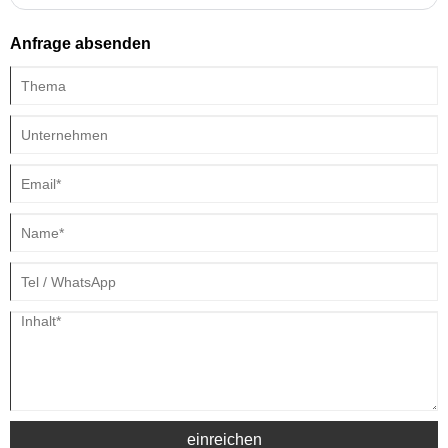
den Polyurethane Innovation Award 2022 gewonnen hat. Der Innovation
Award ist in der gesamten Polyurethanbranche bekannt und würdigt
Anfrage absenden
Unternehmen und Einzelpersonen, deren Visionen und Beharrlichkeit
neue innovative, lebensverbessernde Produkte, Technologien und
Initiativen auf den Markt bringen. „Im Namen von CPI herzlichen
Glückwunsch an Carbon zu dieser Anerkennung und Leistung“, sagte
Lee Salamone, Senior Director von CPI. „Diese neue Technologie trägt
dazu bei, die Rolle unserer Branche bei der Schaffung einer
nachhaltigeren Zukunft zu stärken. CPI ist stolz, Carbon für diese
bahnbrechende Leistung anzuerkennen und zu würdigen.“
einreichen