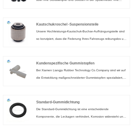
Hauptaufgabe ist es, Ihren Stoßdämpfer und Streben vor
Schmutz und Verunreinigungen zu schützen. Wenn Sie
ungeschützt sind, können Schmutz und Verunreinigungen dazu
Kautschukroschel -Suspensionsteile
führen, dass Ihr Schock und Verschleiß durchlaufen. Stoßdämpfer
Unsere Hochleistungs-Kautschuk-Buchse-Aufhängungsteile sind
werden verwendet, um die Übertragung von Stoßdämpfer auf die
so konzipiert, dass die Federung Ihres Fahrzeugs reibungslos und
umgebende Struktur zu verringern. Stoßdämpfung ist möglich, da
leise läuft. Diese Buchsen werden aus den hochwertigsten
der Gummiabsorber unter der angelegten Schockbelastung
Materialien hergestellt und bieten außergewöhnliche Haltbarkeit
ablenkt. Sie sind begrüßt, um in unsere Fabrik zu gelangen, um
und Zuverlässigkeit, um sicherzustellen, dass Ihre Fahrt
Kundenspezifische Gummistopfen
den neuesten Verkauf, den niedrigen Preis und den hochwertigen
komfortabel und sicher bleibt. Der Kern des Aufhängungssystems
Bei Xiamen Liangju Rubber Technology Co.Company sind wir auf
Stoßdämpfer-Gummi-Staubabdeckung zu kaufen. Wir freuen uns
ist die Buchse, die eine wichtige Rolle bei der Aufrechterhaltung
die Entwicklung maßgeschneiderter Gummistopfen spezialisiert,
darauf, mit Ihnen zusammenzuarbeiten.
von Stabilität und Kontrolle spielt. Unsere Teile der Gummi-Buchse
die Ihren individuellen Bedürfnissen entsprechen. Unser
sind mit Präzision und Liebe zum Detail konzipiert, um
Expertenteam arbeitet eng mit Ihnen zusammen, um Ihre
unübertroffene Leistung und lang anhaltende Komfort zu
Anforderungen zu verstehen und die bestmögliche Lösung
Standard-Gummidichtung
erzielen.
anzubieten. Wir verwenden modernste Technologie und
Die Standard-Gummidichtung ist eine entscheidende
modernste Fertigungstechniken, um hochwertige,
Komponente, die Leckagen verhindert, Korrosion widersteht und
maßgeschneiderte Gummistopfen herzustellen, die optimale
den stabilen Betrieb der Ausrüstung gewährleistet. Es wird von
Leistung und Zuverlässigkeit gewährleisten. Die Produkte sind ein
LIANGJU RUBBER hergestellt und hat Qualitätsstandards für die