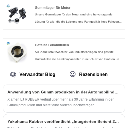
wesentlicher Bestandteil für alle Industrie- und
gesamte Branche gesetzt. Wir haben Ware auf Lager und sind
Gummilager für Motor
Fertigungsunternehmen. Sie sorgen für eine luftdichte Abdichtung
jederzeit für Ihren Ansprechpartner erreichbar.
Unsere Gummilager für den Motor sind eine hervorragende
mit höchster Präzision und werden für den Einsatz in einer
Lösung für alle, die die Leistung und Fahrqualität ihres Fahrzeugs
Vielzahl von Anwendungen dringend empfohlen.
verbessern möchten. Mit seinen hochwertigen Materialien, der
einfachen Installation und der langen Haltbarkeit ist es eine
zuverlässige und praktische Wahl, die Sie nicht bereuen werden.
Geteilte Gummitüllen
Bestellen Sie noch heute und erleben Sie den Unterschied!
Als „Kabelschutzwächter“ von Industrieanlagen sind geteilte
Gummitüllen die Kernkomponenten zum Schutz von Drähten und
Kabeln. Kaufen Sie maßgeschneiderte geteilte Gummitüllen bei
LIANGJU RUBBER, einem der Hersteller und Lieferanten in
Verwandter Blog
Rezensionen
China. Und die von LIANGJU RUBBER angebotenen Produkte
gehören zu den Besten von höchster Qualität.
Anwendung von Gummiprodukten in der Automobilindustrie.
Xiamen LJ RUBBER verfügt über mehr als 30 Jahre Erfahrung in der
Gummiproduktion und bietet eine Vielzahl hochwertiger
Fahrwerksgummiprodukte für Automobile an, z. B. Aufhängungsbuchsen,
Stabilisatorbuchsen, Motorhalterungen, Staubmanschetten, Gummi-
Yokohama Rubber veröffentlicht „Integrierten Bericht 2022“
Metall-Verbindungsteile.