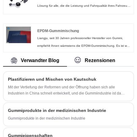
genau das Richtige für Ihre Anforderungen.
Schutzhülle ist zudem sehr einfach zu montieren. Einfach auf den
Lösung für alle, die die Leistung und Fahrqualität ihres Fahrzeugs
vorhandenen Schalthebel stecken!
verbessern möchten. Mit seinen hochwertigen Materialien, der
einfachen Installation und der langen Haltbarkeit ist es eine
zuverlässige und praktische Wahl, die Sie nicht bereuen werden.
EPDM-Gummimischung
Bestellen Sie noch heute und erleben Sie den Unterschied!
Liangju, seit 30 Jahren professioneller Hersteller von Gummi,
empfiehlt Ihnen wärmstens die EPDM-Gummimischung. Es ist weit
verbreitet und langlebig, weist eine hervorragende
Verwandter Blog
Rezensionen
Hitzebeständigkeit, Kältebeständigkeit, Wasserbeständigkeit, UV-
Beständigkeit und chemische Korrosionsbeständigkeit auf und
eignet sich für verschiedene Anwendungsszenarien.
Plastifizieren und Mischen von Kautschuk
Mit der Vertiefung der Reformen und der Öffnung haben sich alle
Industrien in China schnell entwickelt, und die Gummiindustrie ist da
keine Ausnahme. Einige Unternehmen beschränken jedoch häufig ihre
Entwicklung aufgrund des Mangels an erforderlichem technischem
Gummiprodukte in der medizinischen Industrie
Personal und qualifizierten Bedienern. Daher ist es unerlässlich, das
technische Personal dieser Unternehmen schnell zu schulen und die
Gummiprodukte in der medizinischen Industrie
Produktionsfähigkeiten der Bediener zu verbessern.
Gummieigenschaften