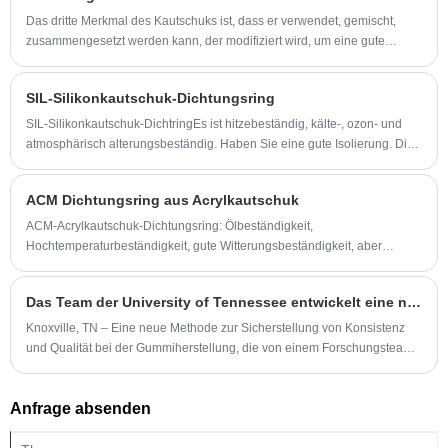
Das dritte Merkmal des Kautschuks ist, dass er verwendet, gemischt,
zusammengesetzt werden kann, der modifiziert wird, um eine gute
umfassende Leistung mit einer Vielzahl von Materialien zu erzielen.
SIL-Silikonkautschuk-Dichtungsring
SIL-Silikonkautschuk-DichtringEs ist hitzebeständig, kälte-, ozon- und
atmosphärisch alterungsbeständig. Haben Sie eine gute Isolierung. Die
Zugfestigkeit ist jedoch allgemeiner Gummi- oder Ölbeständigkeit.
ACM Dichtungsring aus Acrylkautschuk
ACM-Acrylkautschuk-Dichtungsring: Ölbeständigkeit,
Hochtemperaturbeständigkeit, gute Witterungsbeständigkeit, aber
mechanische Festigkeit, Druckverformungsrate und Wasserbeständigkeit
sind etwas schlecht. Es wird im Allgemeinen in
Das Team der University of Tennessee entwickelt eine neue Methode zur Anzeige und Vorhersage von Gummifehlern
Fahrzeugantriebssystemen und Servolenkungssystemen verwendet.
Nicht geeignet für Heißwasser, Bremsöl, Phosphatester.
Knoxville, TN – Eine neue Methode zur Sicherstellung von Konsistenz
und Qualität bei der Gummiherstellung, die von einem Forschungsteam
der University of Tennessee, Knoxville und Eastman entwickelt wurde,
wird wahrscheinlich reale Auswirkungen auf die Materialnachhaltigkeit
Anfrage absenden
und Haltbarkeit von Produkten wie Autos zeigen Reifen.