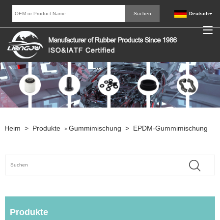
Deutsch
Heim
>
Produkte
Gummimischung
>
EPDM-Gummimischung
>
Produkte