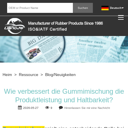
Deutsch
Heim
>
Ressource
>
Blog/Neuigkeiten
Wie verbessert die Gummimischung die
Produktleistung und Haltbarkeit?
2026-05-27
9
Hinterlassen Sie mir eine Nachricht