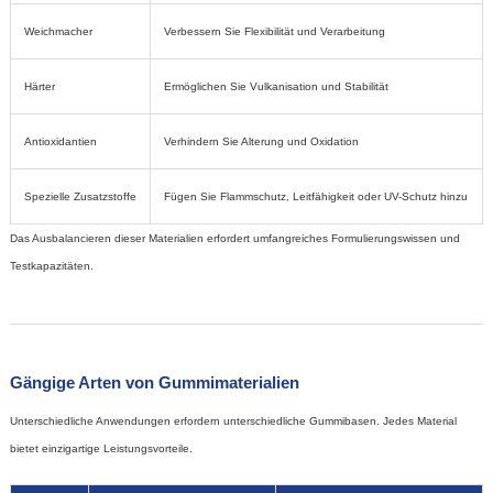
Weichmacher
Verbessern Sie Flexibilität und Verarbeitung
Härter
Ermöglichen Sie Vulkanisation und Stabilität
Antioxidantien
Verhindern Sie Alterung und Oxidation
Spezielle Zusatzstoffe
Fügen Sie Flammschutz, Leitfähigkeit oder UV-Schutz hinzu
Das Ausbalancieren dieser Materialien erfordert umfangreiches Formulierungswissen und
Testkapazitäten.
Gängige Arten von Gummimaterialien
Unterschiedliche Anwendungen erfordern unterschiedliche Gummibasen. Jedes Material
bietet einzigartige Leistungsvorteile.