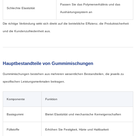
Passen Sie das Polymerverhältnis und das
Schlechte Elastizität
Aushärtungssystem an
Die richtige Verbindung wirkt sich direkt auf die betriebliche Effizienz, die Produktsicherheit
und die Kundenzufriedenheit aus.
Hauptbestandteile von Gummimischungen
Gummimischungen bestehen aus mehreren wesentlichen Bestandteilen, die jeweils zu
spezifischen Leistungsmerkmalen beitragen.
Komponente
Funktion
Basisgummi
Bietet Elastizität und mechanische Kerneigenschaften
Füllstoffe
Erhöhen Sie Festigkeit, Härte und Haltbarkeit