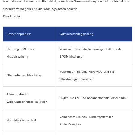
Materialauswahl verursacht. Eine richtig formulierte Gummimischung kann die Lebensdauer
erheblich verlängern und die Wartungskosten senken.
Zum Beispiel:
Branchenproblem
Gummimischungslösung
Dichtung reißt unter
Verwenden Sie hitzebeständiges Silikon oder
Hitzeeinwirkung
EPDM-Mischung
Verwenden Sie eine NBR-Mischung mit
Ölschaden an Maschinen
ölbeständigen Zusätzen
Alterung durch
Fügen Sie UV- und ozonbeständige Mittel hinzu
Witterungseinflüsse im Freien
Verbessern Sie das Füllstoffsystem für
Vorzeitiger Verschleiß
Abriebfestigkeit