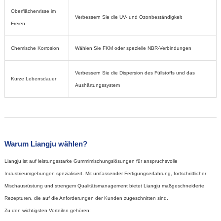
Oberflächenrisse im
Verbessern Sie die UV- und Ozonbeständigkeit
Freien
Chemische Korrosion
Wählen Sie FKM oder spezielle NBR-Verbindungen
Verbessern Sie die Dispersion des Füllstoffs und das
Kurze Lebensdauer
Aushärtungssystem
Warum Liangju wählen?
Liangju ist auf leistungsstarke Gummimischungslösungen für anspruchsvolle
Industrieumgebungen spezialisiert. Mit umfassender Fertigungserfahrung, fortschrittlicher
Mischausrüstung und strengem Qualitätsmanagement bietet Liangju maßgeschneiderte
Rezepturen, die auf die Anforderungen der Kunden zugeschnitten sind.
Zu den wichtigsten Vorteilen gehören: