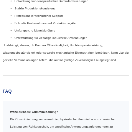
Entwicklung kundenspezifischer Gummiformulierungen
Stabile Produktionskonsistenz
Professioneller technischer Support
Schnelle Probenahme- und Produktionszyklen
Umfangreiche Materialprüfung
Unterstützung für vielfältige industrielle Anwendungen
Unabhängig davon, ob Kunden Ölbeständigkeit, Hochtemperaturleistung,
Witterungsbeständigkeit oder spezielle mechanische Eigenschaften benötigen, kann Liangju
gezielte Verbundlösungen liefern, die auf langfristige Zuverlässigkeit ausgelegt sind.
FAQ
Wozu dient die Gummimischung?
Die Gummimischung verbessert die physikalische, thermische und chemische
Leistung von Rohkautschuk, um spezifische Anwendungsanforderungen zu