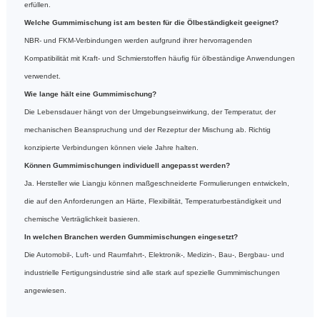
erfüllen.
Welche Gummimischung ist am besten für die Ölbeständigkeit geeignet?
NBR- und FKM-Verbindungen werden aufgrund ihrer hervorragenden
Kompatibilität mit Kraft- und Schmierstoffen häufig für ölbeständige Anwendungen
verwendet.
Wie lange hält eine Gummimischung?
Die Lebensdauer hängt von der Umgebungseinwirkung, der Temperatur, der
mechanischen Beanspruchung und der Rezeptur der Mischung ab. Richtig
konzipierte Verbindungen können viele Jahre halten.
Können Gummimischungen individuell angepasst werden?
Ja. Hersteller wie Liangju können maßgeschneiderte Formulierungen entwickeln,
die auf den Anforderungen an Härte, Flexibilität, Temperaturbeständigkeit und
chemische Verträglichkeit basieren.
In welchen Branchen werden Gummimischungen eingesetzt?
Die Automobil-, Luft- und Raumfahrt-, Elektronik-, Medizin-, Bau-, Bergbau- und
industrielle Fertigungsindustrie sind alle stark auf spezielle Gummimischungen
angewiesen.