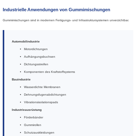
Industrielle Anwendungen von Gummimischungen
Gummimischungen sind in modernen Fertigungs- und Infrastruktursystemen unverzichtbar.
Automobilindustrie
Motordichtungen
Aufhängungsbuchsen
Dichtungsstreifen
Komponenten des Kraftstoffsystems
Bauindustrie
Wasserdichte Membranen
Dehnungsfugenabdichtungen
Vibrationsisolationspads
Industrieausrüstung
Förderbänder
Gummirollen
Schutzauskleidungen