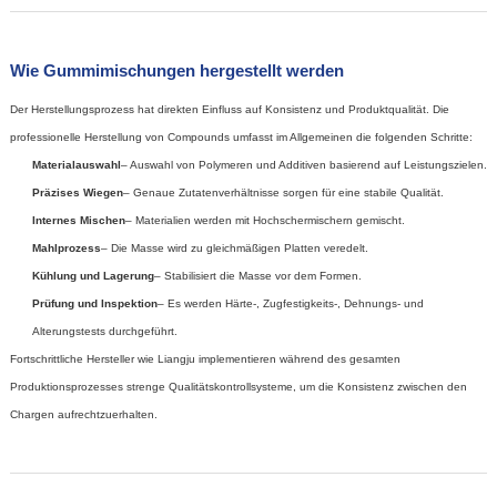
Wie Gummimischungen hergestellt werden
Der Herstellungsprozess hat direkten Einfluss auf Konsistenz und Produktqualität. Die
professionelle Herstellung von Compounds umfasst im Allgemeinen die folgenden Schritte:
Materialauswahl
– Auswahl von Polymeren und Additiven basierend auf Leistungszielen.
Präzises Wiegen
– Genaue Zutatenverhältnisse sorgen für eine stabile Qualität.
Internes Mischen
– Materialien werden mit Hochschermischern gemischt.
Mahlprozess
– Die Masse wird zu gleichmäßigen Platten veredelt.
Kühlung und Lagerung
– Stabilisiert die Masse vor dem Formen.
Prüfung und Inspektion
– Es werden Härte-, Zugfestigkeits-, Dehnungs- und
Alterungstests durchgeführt.
Fortschrittliche Hersteller wie Liangju implementieren während des gesamten
Produktionsprozesses strenge Qualitätskontrollsysteme, um die Konsistenz zwischen den
Chargen aufrechtzuerhalten.