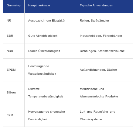
Gummityp
Hauptmerkmale
Typische Anwendungen
NR
Ausgezeichnete Elastizität
Reifen, Stoßdämpfer
SBR
Gute Abriebfestigkeit
Industrieböden, Förderbänder
NBR
Starke Ölbeständigkeit
Dichtungen, Kraftstoffschläuche
Hervorragende
EPDM
Außendichtungen, Dächer
Wetterbeständigkeit
Extreme
Medizinische und
Silikon
Temperaturbeständigkeit
lebensmittelechte Produkte
Hervorragende chemische
Luft- und Raumfahrt- und
FKM
Beständigkeit
Chemiesysteme