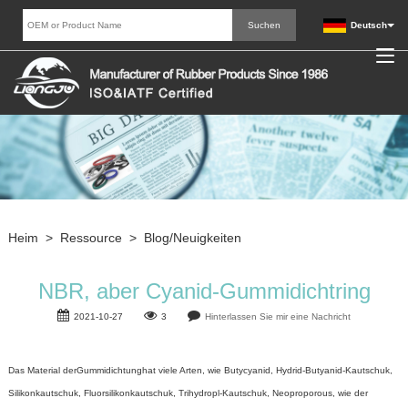
Deutsch
Heim
>
Ressource
>
Blog/Neuigkeiten
NBR, aber Cyanid-Gummidichtring
2021-10-27
3
Hinterlassen Sie mir eine Nachricht
Das Material der
Gummidichtung
hat viele Arten, wie Butycyanid, Hydrid-Butyanid-Kautschuk,
Silikonkautschuk, Fluorsilikonkautschuk, Trihydropl-Kautschuk, Neoproporous, wie der